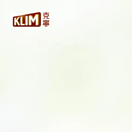
移
至
主
內
容