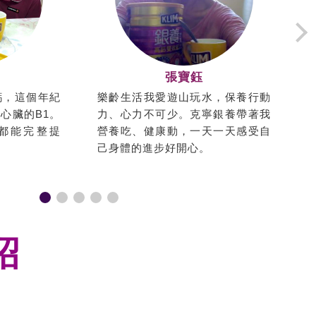
張寶鈺
鈣，這個年紀
樂齡生活我愛遊山玩水，保養行動
心臟的B1。
力、心力不可少。克寧銀養帶著我
養都能完整提
營養吃、健康動，一天一天感受自
己身體的進步好開心。
紹