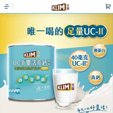
移
至
主
內
容