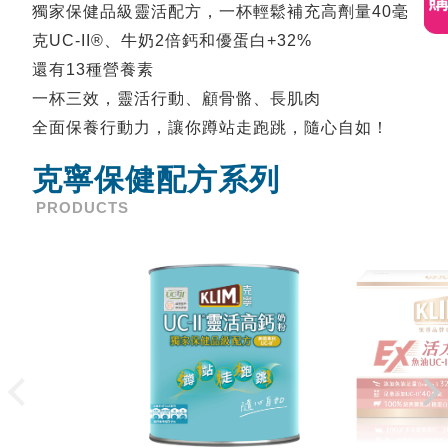
蹲
獨家保健品級靈活配方，一杯輕鬆補充高劑量40毫
克UC-II®、牛奶2倍鈣和優蛋白+32%
站
還有13種營養素
走
一杯三效，靈活行動、顧骨骼、長肌肉
全面保養行動力，讓你蹲站走跑跳，隨心自如！
跑
克寧保健配方系列
跳，
PRODUCTS
隨
心
自
如