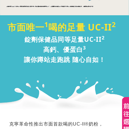
1
2
市面唯一
喝的足量 UC-II
2
錠劑保健品同等足量UC-II
3
克
高鈣、優蛋白
讓你蹲站走跑跳 隨心自如！
寧
喝
的
UC-
II，
克寧革命性推出市面首款喝的UC-II®奶粉，